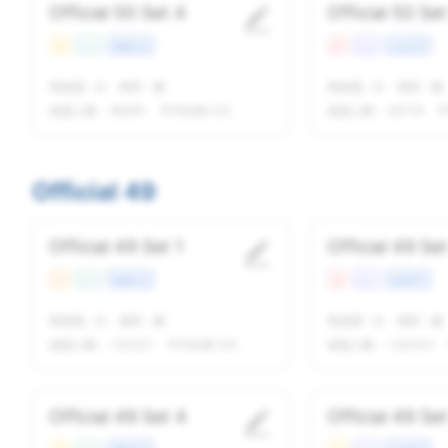
Official 50 Set 4
Official 50 Set
易
Con
校园生活
难
Lec
文化艺术
我做题
-
次
精听
-
遍
我做题
-
次
精听
-
遍
做题人数：
86481
平均结果 4/5
做题人数：
92719
平
Official 49
Official 49 Set 1
Official 49 Set
中
Con
校园生活
难
Lec
自然科学
我做题
-
次
精听
-
遍
我做题
-
次
精听
-
遍
做题人数：
120321
平均结果 4/5
做题人数：
120043
Official 49 Set 4
Official 49 Set