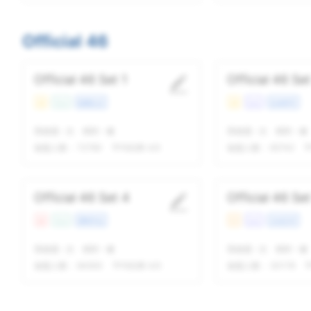
Official 46
Official 46 Set 1
Official 46 Set
易
Con
校园生活
易
Lec
生命科学
我做题
-
次
精听
-
遍
我做题
-
次
精听
-
遍
做题人数：
72780
平均结果 4/5
做题人数：
65742
平
Official 46 Set 4
Official 46 Set
难
Con
课程学业
中
Lec
文化艺术
我做题
-
次
精听
-
遍
我做题
-
次
精听
-
遍
做题人数：
84563
平均结果 4/5
做题人数：
30178
平