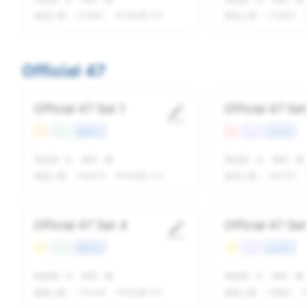
做题人数：
130961
平均结果 4/5
做题人数：
114600
Official 47
Official 47 Set 1
Official 47 Set
中
Con
校园生活
难
Lec
文化艺术
我做题
-
次
精听
-
遍
我做题
-
次
精听
-
遍
做题人数：
146419
平均结果 4/5
做题人数：
140740
Official 47 Set 4
Official 47 Set
易
Con
课程学业
易
Lec
社会科学
我做题
-
次
精听
-
遍
我做题
-
次
精听
-
遍
做题人数：
114048
平均结果 5/5
做题人数：
76880
平