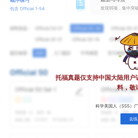
顺序练习
发现弱项，集中突
包含 Official 1-54
材料筛选：
Official 54-51
Official 50-46
Official 45-4
Official 25-21
Official 20-16
Official 15-11
题目难度：
全部
入门题目
中等难度
官方难题
Official 50
托福真题仅支持中国大陆用户
料，敬
Official 50 Set 1
Official 50 Set
中
Con
难
Lec
文化艺术
科学美国人（SSS）
我做题
-
次
精听
-
遍
我做题
-
次
精听
-
遍
去练
做题人数：
107800
平均结果 4/5
做题人数：
99586
平