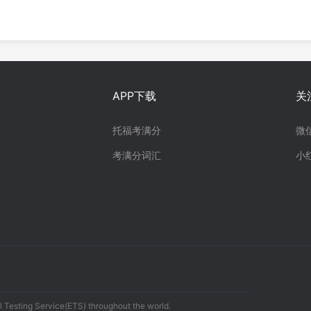
APP下载
关
托福考满分
微
考满分词汇
小
 Testing Service(ETS) throughout the world.