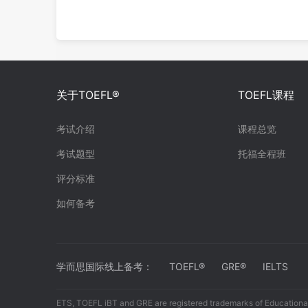
关于TOEFL®
TOEFL课程
考试介绍
课程总览
考试题型
托福全程班
评分标准
如何备考
学而思国际线上备考：
TOEFL®
GRE®
IELTS
ETS, TOEFL iBT and GRE are registered trademarks of Educational