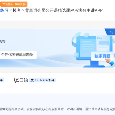
26新托福
26新托福
页
练习
模考
背单词
会员
公开课
精选课程
考满分主讲
APP
总数
口语
增填词题考察形式。在保留传统核心考点的同时，对词汇语境、语法基本功与信息定