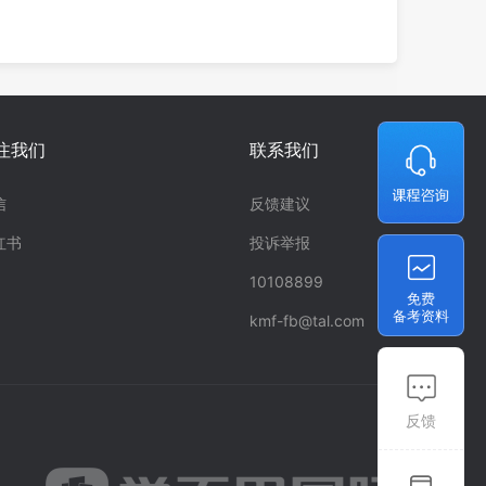
注我们
联系我们
信
反馈建议
红书
投诉举报
10108899
免费
备考资料
kmf-fb@tal.com
反馈