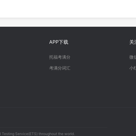
APP下载
关
托福考满分
微
考满分词汇
小
 Testing Service(ETS) throughout the world.