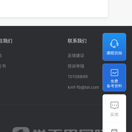
注我们
联系我们
信
反馈建议
红书
投诉举报
10108899
免费
备考资料
kmf-fb@tal.com
反馈