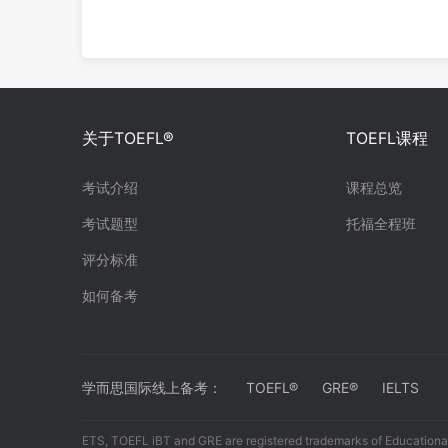
关于TOEFL®
TOEFL课程
考试介绍
课程总览
考试题型
托福全程班
评分标准
如何备考
学而思国际线上备考：
TOEFL®
GRE®
IELTS
ETS, TOEFL iBT and GRE are registered trademarks of Educational