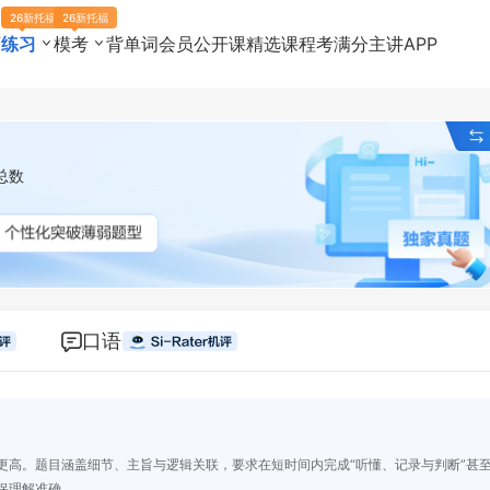
26新托福
26新托福
页
练习
模考
背单词
会员
公开课
精选课程
考满分主讲
APP
总数
口语
更高。题目涵盖细节、主旨与逻辑关联，要求在短时间内完成“听懂、记录与判断”甚
保理解准确。