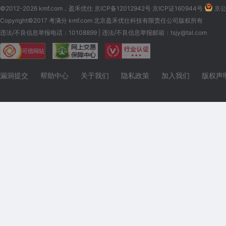
©2012-2026 kmf.com，盈禾优仕
京ICP备12012942号 京ICP证160944号
京公网
Copyright©2017 考满分 kmf.com 北京盈禾优仕科技有限责任公司版权所有
违法/不良信息举报电话：10108899 | 违法/不良信息举报邮箱：tsjy@tal.com
漏洞提交
帮助中心
关于我们
隐私政策
加入我们
版权声