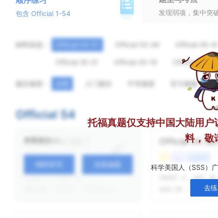
顺序练习
发现弱项，集中突
包含 Official 1-54
材料筛选：
Official 54-51
Official 50-46
Official 45-4
Official 25-21
Official 20-16
Official 15-11
题目难度：
全部
入门题目
中等难度
官方难题
Official 54
托福真题仅支持中国大陆用户
料，敬
查看题目>>
Official 54 Set 1
Official 54 Set
校园生活
易
Lec
生命科学
精听听写
在线做题
科学美国人（SSS）
我做题
-
次
精听
-
遍
我做题
-
次
精听
-
遍
去练
做题人数：
160697
平均结果 4/5
做题人数：
137254