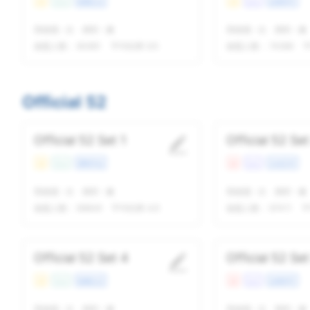
易
Con
校园生活
易
Lec
自然科学
我做题
-
次
精听
-
遍
我做题
-
次
精听
-
遍
做题人数：
80681
平均结果 5/5
做题人数：
74586
平
Official 52
Official 52 Set 1
Official 52 Set
易
Con
课程学业
难
Lec
文化艺术
我做题
-
次
精听
-
遍
我做题
-
次
精听
-
遍
做题人数：
89849
平均结果 4/5
做题人数：
97411
平
Official 52 Set 4
Official 52 Set
易
Con
校园生活
难
Lec
自然科学
我做题
-
次
精听
-
遍
我做题
-
次
精听
-
遍