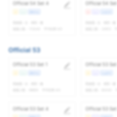
Official 54 Set 4
Official 54 Set
易
Con
课程学业
难
Lec
文化艺术
我做题
-
次
精听
-
遍
我做题
-
次
精听
-
遍
做题人数：
110045
平均结果 4/5
做题人数：
34912
平
Official 53
Official 53 Set 1
Official 53 Set
易
Con
课程学业
易
Lec
社会科学
我做题
-
次
精听
-
遍
我做题
-
次
精听
-
遍
做题人数：
98893
平均结果 4/5
做题人数：
83430
Official 53 Set 4
Official 53 Set