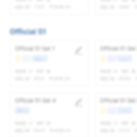
做题人数：
77001
平均结果 4/5
做题人数：
28590
平
Official 51
Official 51 Set 1
Official 51 Set
易
Con
校园生活
易
Lec
文化艺术
我做题
-
次
精听
-
遍
我做题
-
次
精听
-
遍
做题人数：
89212
平均结果 4/5
做题人数：
80094
Official 51 Set 4
Official 51 Set
课程学业
易
Lec
生命科学
我做题
-
次
精听
-
遍
我做题
-
次
精听
-
遍
做题人数：
82078
平均结果 4/5
做题人数：
21437
平