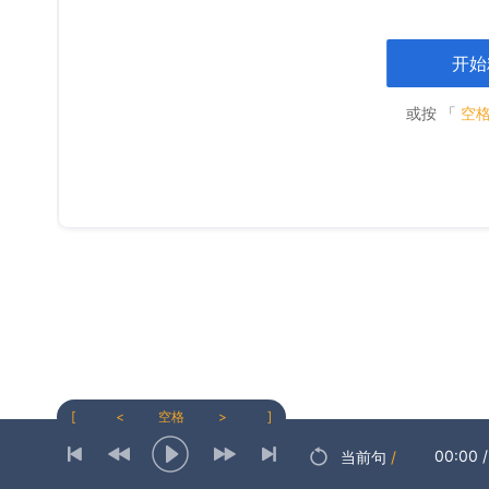
开始
或按 「
空
[
<
空格
>
]
00:00
/
当前句
/