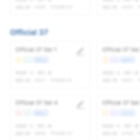
做题人数：
45655
平均结果 4/5
做题人数：
42503
Official 37
Official 37 Set 1
Official 37 Set
易
Con
课程学业
中
Lec
自然科学
我做题
-
次
精听
-
遍
我做题
-
次
精听
-
遍
做题人数：
49417
平均结果 5/5
做题人数：
49624
Official 37 Set 4
Official 37 Set
难
Con
校园生活
中
Lec
文化艺术
我做题
-
次
精听
-
遍
我做题
-
次
精听
-
遍
做题人数：
58065
平均结果 3/5
做题人数：
47409