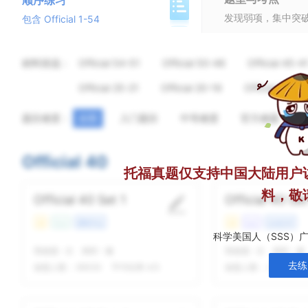
顺序练习
发现弱项，集中突
包含 Official 1-54
材料筛选：
Official 54-51
Official 50-46
Official 45-4
Official 25-21
Official 20-16
Official 15-11
题目难度：
全部
入门题目
中等难度
官方难题
Official 40
托福真题仅支持中国大陆用户
料，敬
Official 40 Set 1
Official 40 Set
易
Con
课程学业
易
Lec
文化艺术
科学美国人（SSS）
我做题
-
次
精听
-
遍
我做题
-
次
精听
-
遍
去练
做题人数：
69050
平均结果 4/5
做题人数：
42706