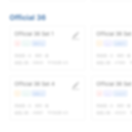
Official 36
Official 36 Set 1
Official 36 Set
难
Con
课程学业
中
Lec
自然科学
我做题
-
次
精听
-
遍
我做题
-
次
精听
-
遍
做题人数：
59645
平均结果 4/5
做题人数：
47660
Official 36 Set 4
Official 36 Set
中
Con
校园生活
难
Lec
文化艺术
我做题
-
次
精听
-
遍
我做题
-
次
精听
-
遍
做题人数：
46667
平均结果 4/5
做题人数：
49300