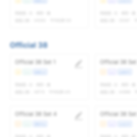
易
Con
校园生活
易
Lec
文化艺术
我做题
-
次
精听
-
遍
我做题
-
次
精听
-
遍
做题人数：
44063
平均结果 5/5
做题人数：
25367
平
Official 38
Official 38 Set 1
Official 38 Set
易
Con
校园生活
中
Lec
自然科学
我做题
-
次
精听
-
遍
我做题
-
次
精听
-
遍
做题人数：
46715
平均结果 4/5
做题人数：
44968
Official 38 Set 4
Official 38 Set
中
Con
课程学业
中
Lec
文化艺术
我做题
-
次
精听
-
遍
我做题
-
次
精听
-
遍