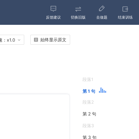
反馈建议
切换旧版
去做题
结束训练
始终显示原文
速：
x
1.0
段落1
第 1 句
段落2
第 2 句
段落3
第 3 句