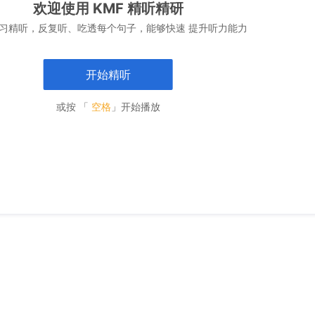
欢迎使用 KMF 精听精研
习精听，反复听、吃透每个句子，能够快速 提升听力能力
开始精听
或按 「
空格
」开始播放