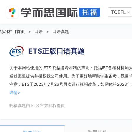
TOEFL
练习栏目首页
>
口语
>
口语真题
ETS正版口语真题
关于本网站使用的 ETS 托福备考材料的声明：托福iBT备考材料均为 
通过渠道提供并授权我公司使用。为了更好地帮助学生备考，题目
注意：ETS于2023年7月26号再次进行托福改革，如需体验2023
详情>
托福真题由 ETS 官方授权提供