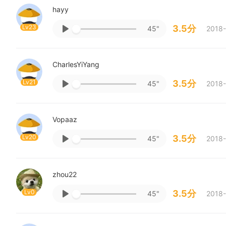
hayy
Lv23
3.5分
45"
2018-
CharlesYiYang
Lv21
3.5分
45"
2018-
Vopaaz
Lv20
3.5分
45"
2018-
zhou22
Lv0
3.5分
45"
2018-