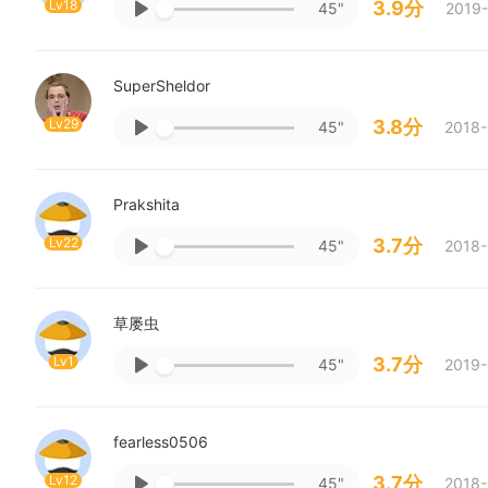
Lv18
3.9分
45"
2019-
SuperSheldor
Lv29
3.8分
45"
2018-
Prakshita
Lv22
3.7分
45"
2018-
草屡虫
Lv1
3.7分
45"
2019-
fearless0506
Lv12
3.7分
45"
2018-