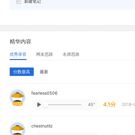
新建笔记
精华内容
优秀录音
网友思路
名师思路
分数最高
最新
fearless0506
Lv12
4.1分
45"
2018-
chestnutliz