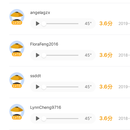
angelagzx
Lv30
3.6分
45"
2019-
FloraFeng2016
Lv19
3.6分
45"
2018-
ssddt
Lv15
3.6分
45"
2019-
LynnCheng9716
Lv18
3.6分
45"
2018-