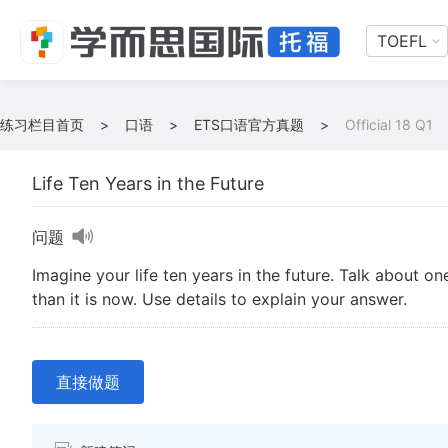
TOEFL
练习栏目首页
>
口语
>
ETS口语官方真题
>
Official 18 Q1
Life Ten Years in the Future
问题
Imagine your life ten years in the future. Talk about one
than it is now. Use details to explain your answer.
直接做题