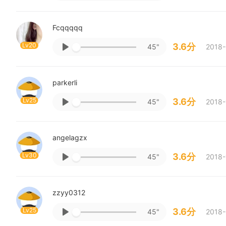
Fcqqqqq
Lv20
3.6分
45"
2018-
parkerli
Lv25
3.6分
45"
2018-
angelagzx
Lv30
3.6分
45"
2018-
zzyy0312
Lv25
3.6分
45"
2018-