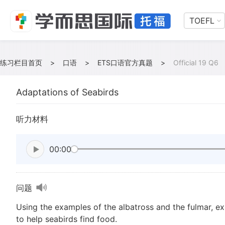
TOEFL
练习栏目首页
>
口语
>
ETS口语官方真题
>
Official 19 Q6
Adaptations of Seabirds
听力材料
00:00
问题
Using the examples of the albatross and the fulmar, e
to help seabirds find food.