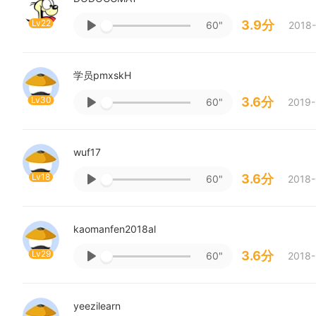
Lv22
3.9分
60"
2018-
学员pmxskH
Lv30
3.6分
60"
2019-
wuf17
Lv18
3.6分
60"
2018-
kaomanfen2018al
Lv29
3.6分
60"
2018-
yeezilearn