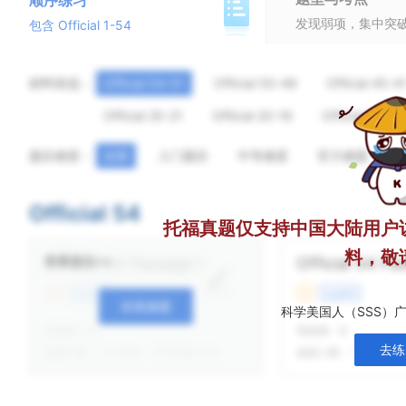
顺序练习
发现弱项，集中突
包含 Official 1-54
材料筛选：
Official 54-51
Official 50-46
Official 45-4
Official 25-21
Official 20-16
Official 15-11
题目难度：
全部
入门题目
中等难度
官方难题
Official 54
托福真题仅支持中国大陆用户
料，敬
查看题目>>
Official 54 Passage 1
Official 54 Pa
难
自然科学
中
社会科学
在线做题
科学美国人（SSS）
我做题
-
次
我做题
-
次
去练
做题人数：
173366
平均结果 7/10
做题人数：
138439