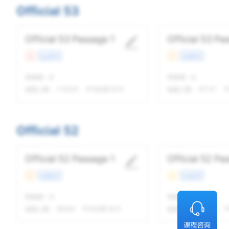
Official 53
Official 53 Passage 1
Official 53 Pa
难
社会科学
中
自然科学
我做题
-
次
我做题
-
次
做题人数：
114505
平均结果 8/10
做题人数：
97131
平
Official 52
Official 52 Passage 1
Official 52 Pa
中
自然科学
易
社会科学
我做题
-
次
我做题
-
次
做题人数：
95062
平均结果 8/10
做题人数：
85019
平