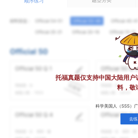
题型分类
顺序练习
材料筛选：
Official 54-51
Official 50-46
Official 45-4
Official 25-21
Official 20-16
Official 15-11
Official 50
Official 50 Q 1
Official 50 Q 
托福真题仅支持中国大陆用户
我做题
-
次
我做题
-
次
料，敬
做题人数：
7633
做题人数：
35147
科学美国人（SSS）
Official 50 Q 4
Official 50 Q 
去练
我做题
-
次
精听
-
遍
我做题
-
次
精听
-
遍