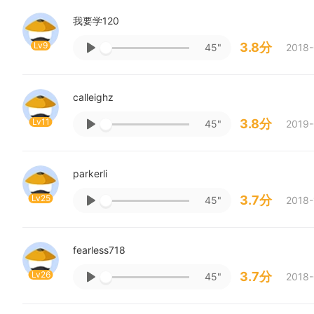
我要学120
Lv9
3.8分
45"
2018-
calleighz
Lv11
3.8分
45"
2019-
parkerli
Lv25
3.7分
45"
2018-
fearless718
Lv26
3.7分
45"
2018-