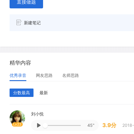
直接做题
新建笔记
精华内容
优秀录音
网友思路
名师思路
分数最高
最新
刘小悦
Lv23
3.9分
45"
2018-