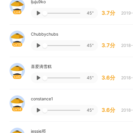
ljuju9ko
Lv4
3.7分
45"
2019-
Chubbychubs
Lv15
3.7分
45"
2018-
喜爱滴雪糕
Lv0
3.6分
45"
2018-
constance1
Lv14
3.6分
45"
2018-
jessie邓