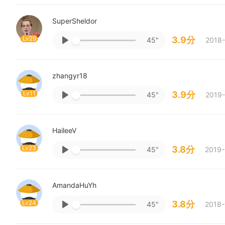
SuperSheldor
Lv29
3.9分
45"
2018-
zhangyr18
Lv11
3.9分
45"
2019-
HaileeV
Lv23
3.8分
45"
2019-
AmandaHuYh
Lv24
3.8分
45"
2018-