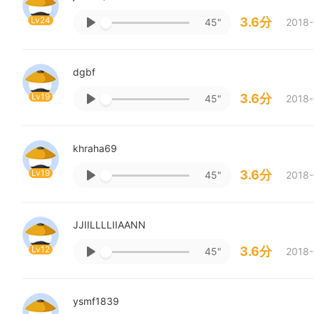
Lv24
3.6分
45"
2018-
dgbf
Lv19
3.6分
45"
2018-
khraha69
Lv19
3.6分
45"
2018-
JJIILLLLIIAANN
Lv12
3.6分
45"
2018-
ysmf1839