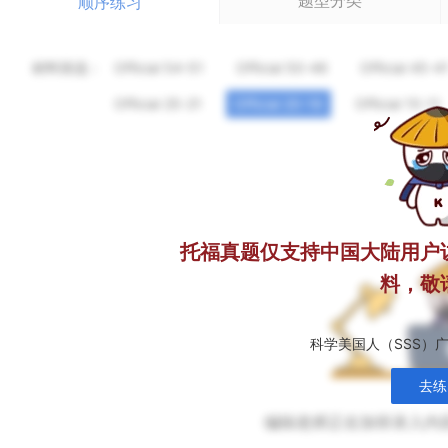
题型分类
顺序练习
材料筛选：
Official 54-51
Official 50-46
Official 45-4
Official 25-21
Official 20-16
Official 15-11
托福真题仅支持中国大陆用户
料，敬
科学美国人（SSS）
去练
编辑老师正在加班录入内