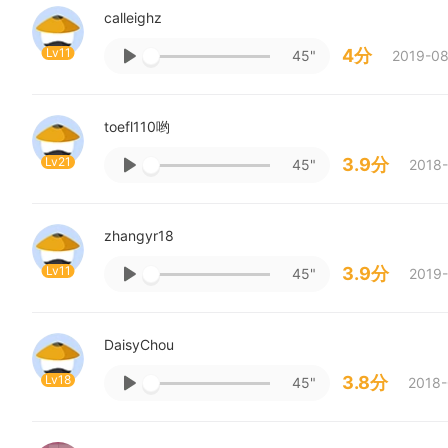
calleighz
Lv11
4分
45"
2019-08
toefl110哟
Lv21
3.9分
45"
2018-
zhangyr18
Lv11
3.9分
45"
2019-
DaisyChou
Lv18
3.8分
45"
2018-