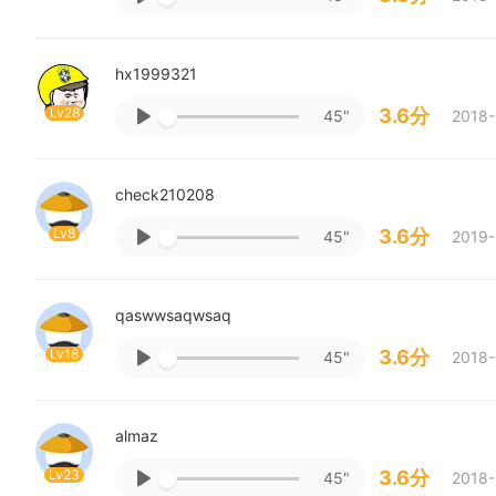
hx1999321
Lv28
3.6分
45"
2018-
check210208
Lv8
3.6分
45"
2019-
qaswwsaqwsaq
Lv18
3.6分
45"
2018-
almaz
Lv23
3.6分
45"
2018-