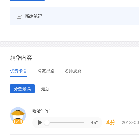
新建笔记
精华内容
优秀录音
网友思路
名师思路
分数最高
最新
哈哈军军
Lv19
4分
45"
2018-09