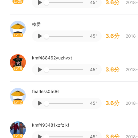
Lv25
3.6分
45"
2018-
榛爱
Lv18
3.6分
45"
2018-
kmf488462yuzhvxt
Lv16
3.6分
45"
2018-
fearless0506
Lv12
3.6分
45"
2018-
kmf493481xzfzikf
Lv14
3.6分
45"
2018-