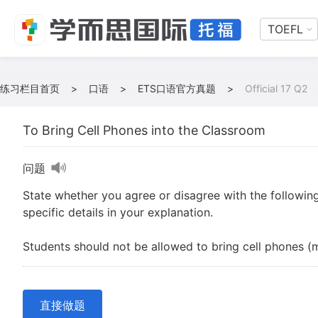
TOEFL
练习栏目首页
>
口语
>
ETS口语官方真题
>
Official 17 Q2
To Bring Cell Phones into the Classroom
问题
State whether you agree or disagree with the followin
specific details in your explanation.
Students should not be allowed to bring cell phones (
直接做题