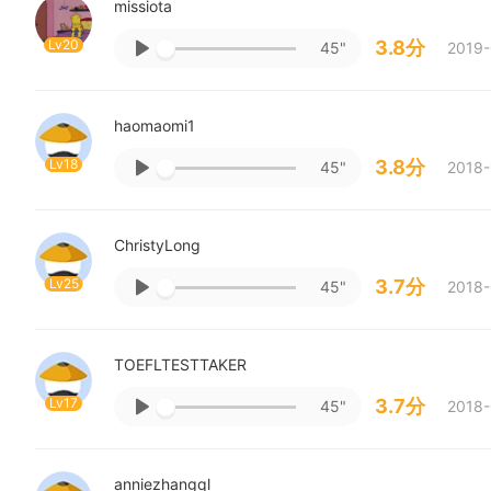
missiota
Lv20
3.8分
45"
2019-
haomaomi1
Lv18
3.8分
45"
2018-
ChristyLong
Lv25
3.7分
45"
2018-
TOEFLTESTTAKER
Lv17
3.7分
45"
2018-
anniezhangql