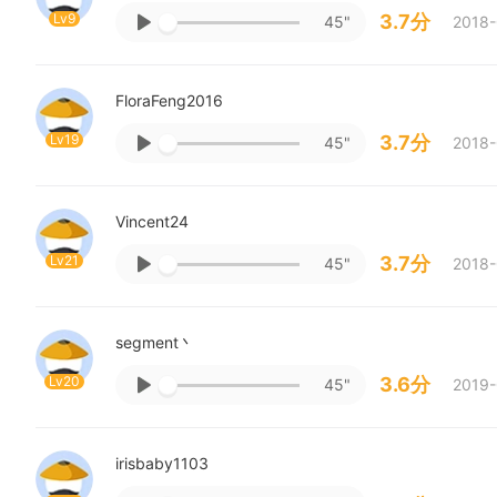
Lv9
3.7分
45"
2018-
FloraFeng2016
Lv19
3.7分
45"
2018-
Vincent24
Lv21
3.7分
45"
2018-
segment丶
Lv20
3.6分
45"
2019-
irisbaby1103