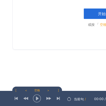
开始
或按 「
空
[
<
空格
>
]
00:00
/
当前句
/