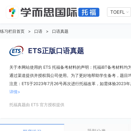
TOEFL
练习栏目首页
>
口语
>
口语真题
ETS正版口语真题
关于本网站使用的 ETS 托福备考材料的声明：托福iBT备考材料均为 
通过渠道提供并授权我公司使用。为了更好地帮助学生备考，题目
注意：ETS于2023年7月26号再次进行托福改革，如需体验2023
详情>
托福真题由 ETS 官方授权提供