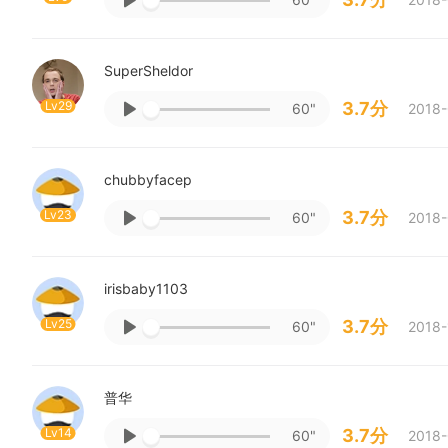
SuperSheldor
Lv29
3.7分
60"
2018-
chubbyfacep
Lv23
3.7分
60"
2018-
irisbaby1103
Lv25
3.7分
60"
2018-
普华
Lv14
3.7分
60"
2018-