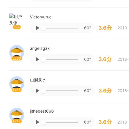
Victoryuruc
Lv7
3.6分
60"
2019-
angelagzx
Lv30
3.6分
60"
2018-
山涧泉水
Lv16
3.6分
60"
2018-
jjthebest666
Lv17
3.6分
60"
2018-