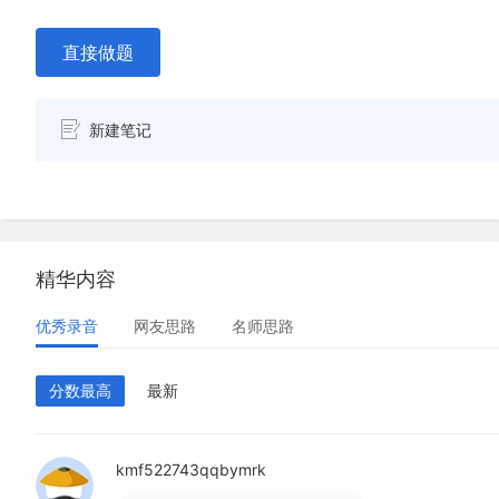
直接做题
新建笔记
精华内容
优秀录音
网友思路
名师思路
分数最高
最新
kmf522743qqbymrk