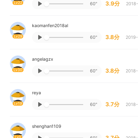
Lv22
3.9分
60"
2018-
kaomanfen2018al
Lv29
3.8分
60"
2019-
angelagzx
Lv30
3.8分
60"
2018-
reya
Lv19
3.7分
60"
2018-
shenghan1109
Lv0
3.7分
60"
2018-