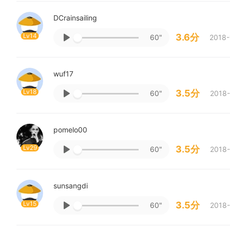
DCrainsailing
Lv14
3.6分
60"
2018-
wuf17
Lv18
3.5分
60"
2018-
pomelo00
Lv29
3.5分
60"
2018-
sunsangdi
Lv15
3.5分
60"
2018-