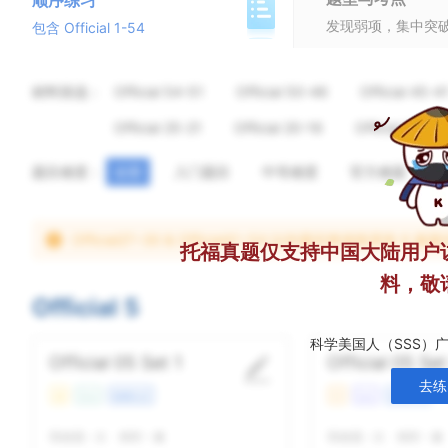
顺序练习
发现弱项，集中突
包含 Official 1-54
材料筛选：
Official 54-51
Official 50-46
Official 45-4
Official 25-21
Official 20-16
Official 15-11
题目难度：
全部
入门题目
中等难度
官方难题
!
Official27~30 & Official41~54 以外题目将保留原有
托福真题仅支持中国大陆用户
料，敬
Official 5
科学美国人（SSS）
Official 05 Set 1
Official 05 Set
去练
易
Con
校园生活
中
Lec
社会科学
我做题
-
次
精听
-
遍
我做题
-
次
精听
-
遍