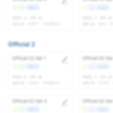
中
Con
校园生活
易
Lec
文化艺术
我做题
-
次
精听
-
遍
我做题
-
次
精听
-
遍
做题人数：
108577
平均结果 4/5
做题人数：
92611
平
Official 2
Official 02 Set 1
Official 02 Set
中
Con
课程学业
易
Lec
社会科学
我做题
-
次
精听
-
遍
我做题
-
次
精听
-
遍
做题人数：
153875
平均结果 4/5
做题人数：
101405
Official 02 Set 4
Official 02 Set
易
Con
校园生活
中
Lec
社会科学