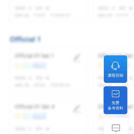
我做题
-
次
精听
-
遍
我做题
-
次
精听
-
遍
做题人数：
123563
平均结果 5/5
做题人数：
107041
Official 1
Official 01 Set 1
Official 01 Set
易
Con
校园生活
中
Lec
文化艺术
我做题
-
次
精听
-
遍
我做题
-
次
精听
-
遍
做题人数：
281992
平均结果 5/5
做题人数：
213283
免费
Official 01 Set 4
Official 01 Set
备考资料
易
Con
课程学业
难
Lec
社会科学
我做题
-
次
精听
-
遍
我做题
-
次
精听
-
遍