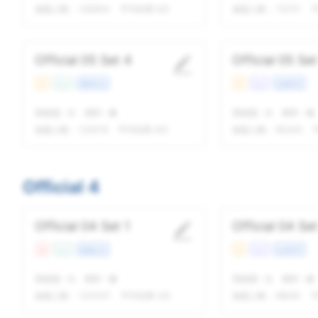
做题人数：
108500
平均结果 5/5
做题人数：
75701
平
Official 05 Set 4
Official 05 Set
中
Con
课程学业
中
Lec
自然科学
我做题
-
次
精听
-
遍
我做题
-
次
精听
-
遍
做题人数：
122019
平均结果 4/5
做题人数：
80245
Official 4
Official 04 Set 1
Official 04 Set
难
Con
校园生活
中
Lec
生命科学
我做题
-
次
精听
-
遍
我做题
-
次
精听
-
遍
做题人数：
133337
平均结果 3/5
做题人数：
96081
平