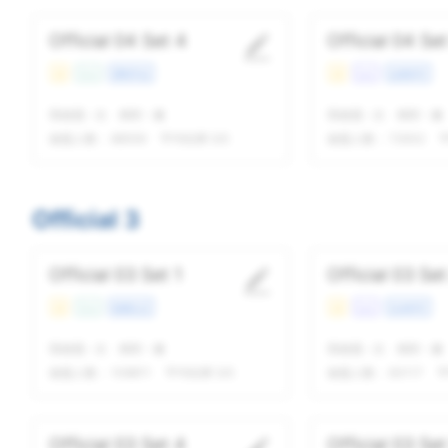
Official 04 Set 4
Official 04 Set
易
Con
课程学业
易
Lec
自然科学
我做题
-
次
精听
-
遍
我做题
-
次
精听
-
遍
做题人数：
88559
平均结果 5/5
做题人数：
72932
平
Official 3
Official 03 Set 1
Official 03 Set
易
Con
校园生活
易
Lec
生命科学
我做题
-
次
精听
-
遍
我做题
-
次
精听
-
遍
做题人数：
108811
平均结果 5/5
做题人数：
83117
平
Official 03 Set 4
Official 03 Set