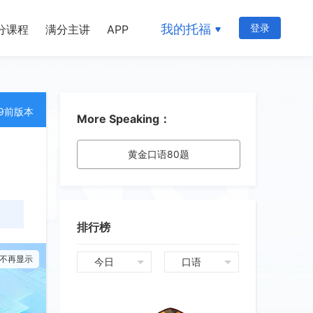
我的托福
登录
分课程
满分主讲
APP
19前版本
More Speaking：
黄金口语80题
排行榜
不再显示
今日
口语