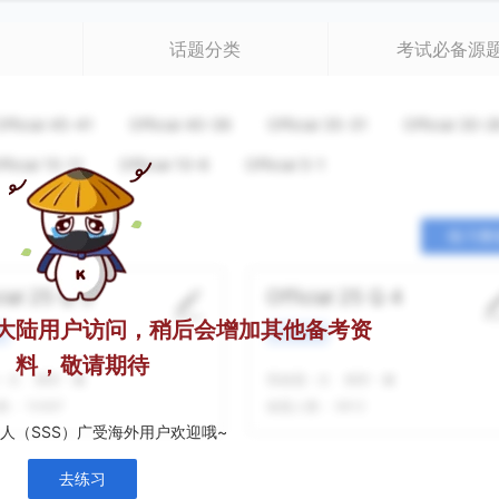
话题分类
考试必备源
Official 45-41
Official 40-36
Official 35-31
Official 30-2
fficial 15-11
Official 10-6
Official 5-1
练习整
cial 25 Q 3
Official 25 Q 4
大陆用户访问，稍后会增加其他备考资
景
学术类讲座
料，敬请期待
-
次
精听
-
遍
我做题
-
次
精听
-
遍
数：
10697
做题人数：
9612
人（SSS）广受海外用户欢迎哦~
去练习