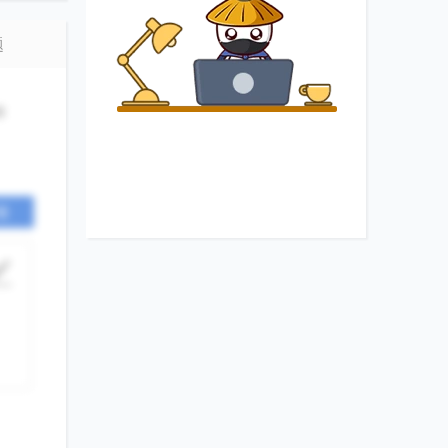
题
6
套