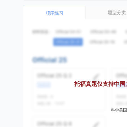
题型分类
顺序练习
材料筛选：
Official 54-51
Official 50-46
Official 25-21
Official 20-16
O
Official 25
Official 25 Q 2
Offi
托福真题仅支持中国
生活方式
校园场
我做题
-
次
我做题
做题人数：
10087
做题人
科学美国
Official 25 Q 6