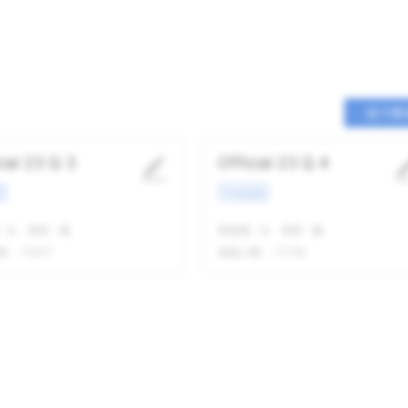
练习整
cial 23 Q 3
Official 23 Q 4
景
学术类讲座
-
次
精听
-
遍
我做题
-
次
精听
-
遍
数：
13417
做题人数：
11736