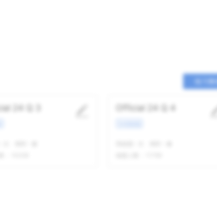
练习整
cial 24 Q 3
Official 24 Q 4
景
学术类讲座
-
次
精听
-
遍
我做题
-
次
精听
-
遍
数：
10238
做题人数：
11756