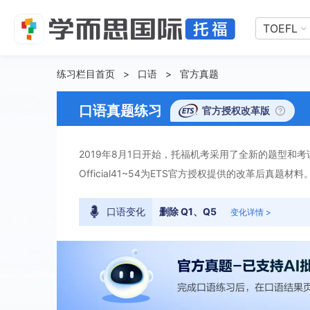
TOEFL
练习栏目首页
>
口语
>
官方真题
口语真题练习
官方授权改革版
2019年8月1日开始，托福机考采用了全新的题型和考试
Official41~54为ETS官方授权提供的改革后真
口语变化
删除 Q1、Q5
变化详情 >