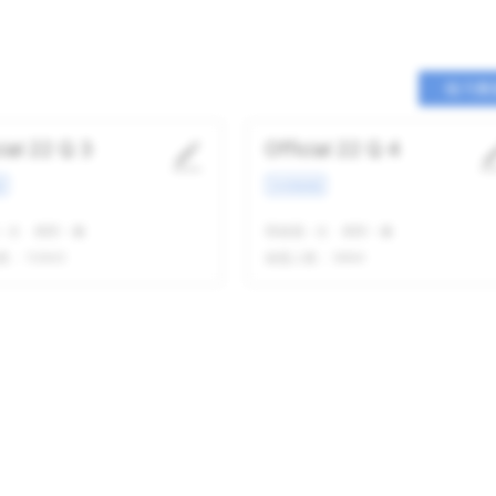
练习整
cial 22 Q 3
Official 22 Q 4
景
学术类讲座
-
次
精听
-
遍
我做题
-
次
精听
-
遍
数：
10840
做题人数：
9684