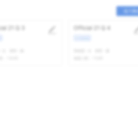
练习整
cial 21 Q 3
Official 21 Q 4
景
学术类讲座
-
次
精听
-
遍
我做题
-
次
精听
-
遍
数：
13095
做题人数：
11290