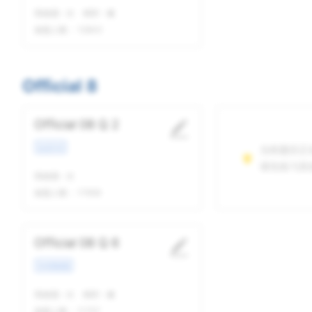
我做题
-
次
精听
-
遍
做题人数：
12843
Official 8
Official 08 Q 2
生活方式
当前题目正
请先练习其
我做题
-
次
做题人数：
17656
Official 08 Q 6
学术类讲座
我做题
-
次
精听
-
遍
做题人数：
11757