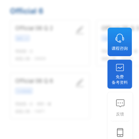
Official 6
Official 06 Q 2
Official 06 Q 
教育工作
校园场景
我做题
-
次
我做题
-
次
精听
-
遍
做题人数：
25639
做题人数：
23075
免费
Official 06 Q 6
备考资料
学术类讲座
我做题
-
次
精听
-
遍
做题人数：
14871
反馈