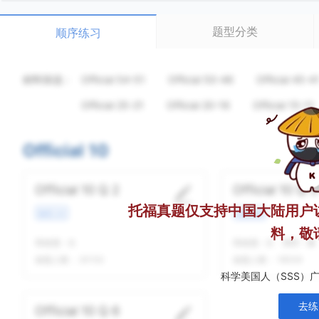
题型分类
顺序练习
材料筛选：
Official 54-51
Official 50-46
Official 45-4
Official 25-21
Official 20-16
Official 15-11
Official 10
Official 10 Q 2
Official 10 Q 3
托福真题仅支持中国大陆用户
教育工作
校园场景
料，敬
我做题
-
次
我做题
-
次
精听
-
遍
做题人数：
20152
做题人数：
18539
科学美国人（SSS）
去练
Official 10 Q 6