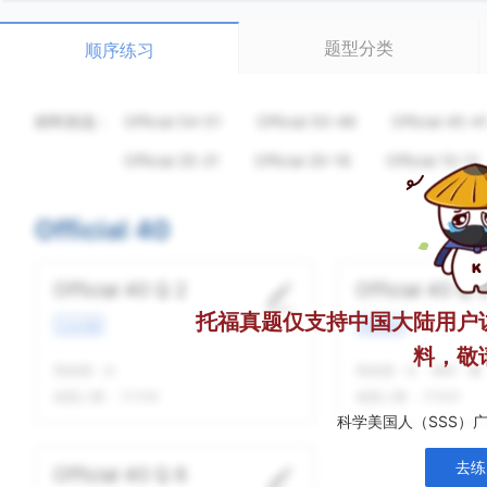
题型分类
顺序练习
材料筛选：
Official 54-51
Official 50-46
Official 45-4
Official 25-21
Official 20-16
Official 15-11
Official 40
Official 40 Q 2
Official 40 Q 
托福真题仅支持中国大陆用户
社会话题
校园场景
料，敬
我做题
-
次
我做题
-
次
精听
-
遍
做题人数：
21356
做题人数：
21620
科学美国人（SSS）
去练
Official 40 Q 6