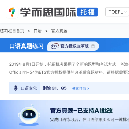
TOEFL
练习栏目首页
>
口语
>
官方真题
口语真题练习
官方授权改革版
2019年8月1日开始，托福机考采用了全新的题型和考试方式，考满分顺
Official41~54为ETS官方授权提供的改革后真题材料。请根据需
口语变化
删除 Q1、Q5
变化详情 >