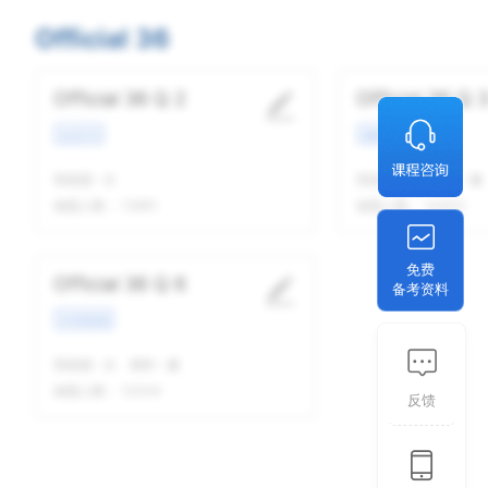
Official 36
Official 36 Q 2
Official 36 Q 
生活方式
校园场景
我做题
-
次
我做题
-
次
精听
-
遍
做题人数：
13951
做题人数：
14303
免费
Official 36 Q 6
备考资料
学术类讲座
我做题
-
次
精听
-
遍
做题人数：
12334
反馈