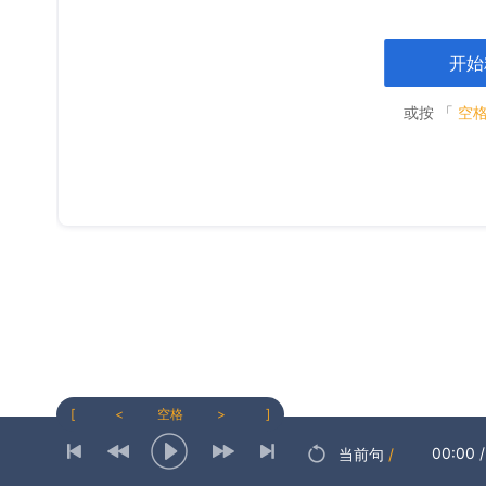
开始
或按 「
空
[
<
空格
>
]
00:00
/
当前句
/