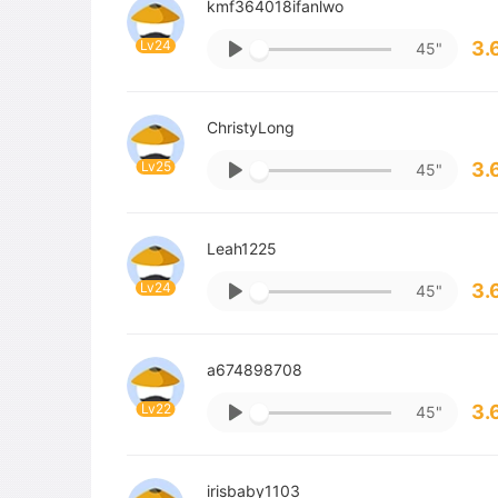
kmf364018ifanlwo
Lv24
3.
45"
ChristyLong
Lv25
3.
45"
Leah1225
Lv24
3.
45"
a674898708
Lv22
3.
45"
irisbaby1103