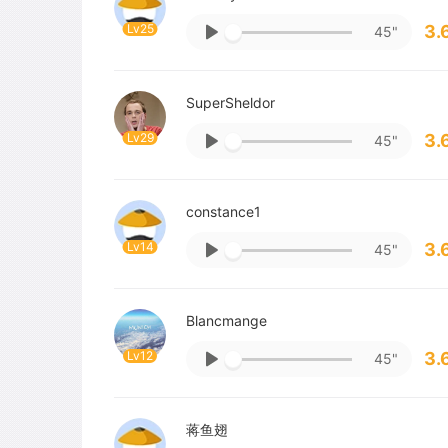
Lv25
3.
45"
SuperSheldor
Lv29
3.
45"
constance1
Lv14
3.
45"
Blancmange
Lv12
3.
45"
蒋鱼翅