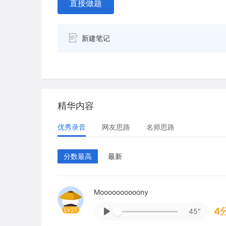
直接做题
新建笔记
精华内容
优秀录音
网友思路
名师思路
分数最高
最新
Moooooooooony
Lv21
4
45"