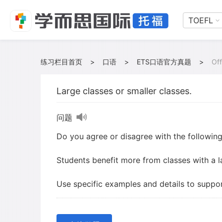
TOEFL
练习栏目首页
>
口语
>
ETS口语官方真题
>
Off
Large classes or smaller classes.
问题
Do you agree or disagree with the followin
Students benefit more from classes with a l
Use specific examples and details to suppor