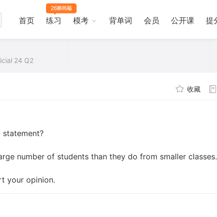
首页
练习
模考
背单词
会员
公开课
提
icial 24 Q2
收藏
g statement?
arge number of students than they do from smaller classes.
t your opinion.