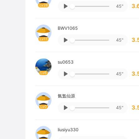
Lv28
3.
45"
BWV1065
Lv11
3.
45"
su0653
Lv6
3.
45"
氤氲仙源
Lv0
3.
45"
liusiyu330