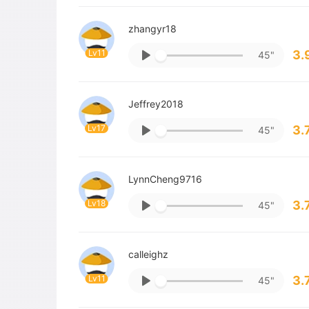
zhangyr18
Lv11
3.
45"
Jeffrey2018
Lv17
3.
45"
LynnCheng9716
Lv18
3.
45"
calleighz
Lv11
3.
45"