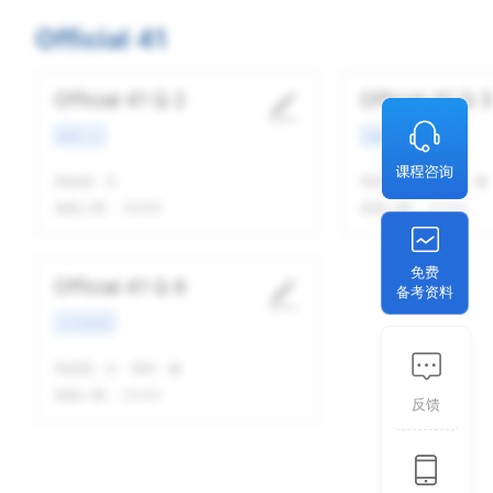
Official 41
Official 41 Q 2
Official 41 Q 3
教育工作
校园场景
我做题
-
次
我做题
-
次
精听
-
遍
做题人数：
26360
做题人数：
27103
免费
Official 41 Q 6
备考资料
学术类讲座
我做题
-
次
精听
-
遍
做题人数：
23222
反馈