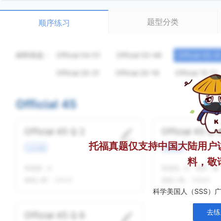
题型分类
顺序练习
材料筛选：
Official 54-51
Official 50-46
Official 45-4
Official 25-21
Official 20-16
Official 15-11
Official 45
Official 45 Q 2
Official 45 Q 
托福真题仅支持中国大陆用户
社会话题
校园场景
料，敬
我做题
-
次
我做题
-
次
精听
-
遍
做题人数：
22533
做题人数：
22624
科学美国人（SSS）
去练
Official 45 Q 6