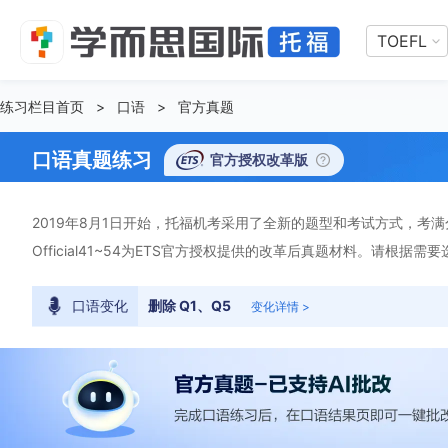
TOEFL
练习栏目首页
>
口语
>
官方真题
口语真题练习
官方授权改革版
2019年8月1日开始，托福机考采用了全新的题型和考试方式，考满分顺
Official41~54为ETS官方授权提供的改革后真题材料。请根据需
口语变化
删除 Q1、Q5
变化详情 >