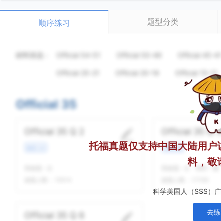
题型分类
顺序练习
材料筛选：
Official 54-51
Official 50-46
Official 45-4
Official 25-21
Official 20-16
Official 15-11
Official 35
Official 35 Q 2
Official 35 Q 
托福真题仅支持中国大陆用户
教育工作
校园场景
料，敬
我做题
-
次
我做题
-
次
精听
-
遍
做题人数：
15514
做题人数：
17159
科学美国人（SSS）
去练
Official 35 Q 6