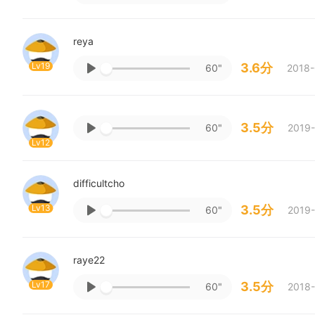
reya
Lv19
3.6分
60"
2018-
3.5分
60"
2019-
Lv12
difficultcho
Lv13
3.5分
60"
2019-
raye22
Lv17
3.5分
60"
2018-