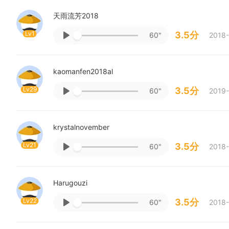
天雨流芳2018
Lv1
3.5分
60"
2018-
kaomanfen2018al
Lv29
3.5分
60"
2019-
krystalnovember
Lv21
3.5分
60"
2018-
Harugouzi
Lv22
3.5分
60"
2018-