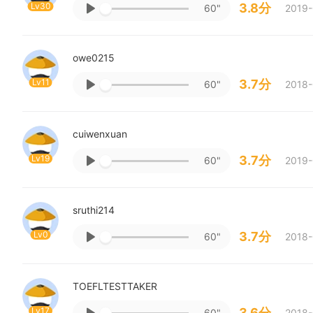
Lv30
3.8分
60"
2019-
owe0215
Lv11
3.7分
60"
2018-
cuiwenxuan
Lv19
3.7分
60"
2019-
sruthi214
Lv0
3.7分
60"
2018-
TOEFLTESTTAKER
Lv17
3.6分
60"
2018-