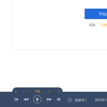
开始
或按 「
空
[
<
空格
>
]
00:00
/
当前句
/