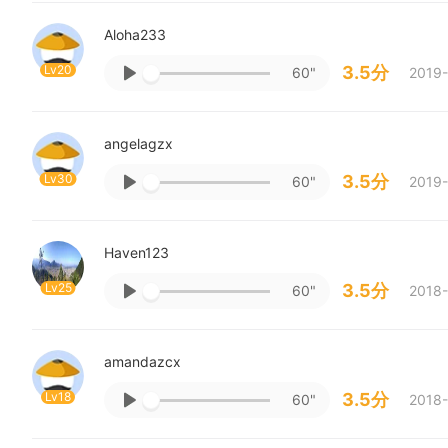
Aloha233
Lv20
3.5分
60"
2019-
angelagzx
Lv30
3.5分
60"
2019-
Haven123
Lv25
3.5分
60"
2018-
amandazcx
Lv18
3.5分
60"
2018-