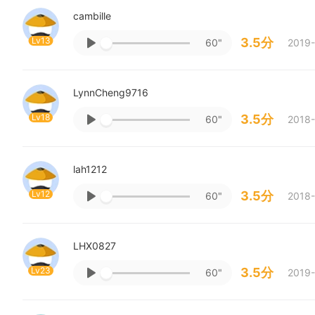
cambille
Lv13
3.5分
60"
2019-
LynnCheng9716
Lv18
3.5分
60"
2018-
lah1212
Lv12
3.5分
60"
2018-
LHX0827
Lv23
3.5分
60"
2019-