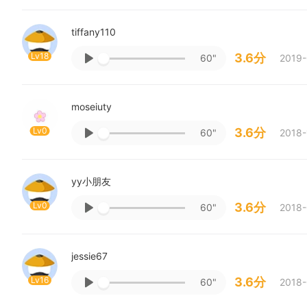
tiffany110
Lv18
3.6分
60"
2019-
moseiuty
Lv0
3.6分
60"
2018-
yy小朋友
Lv0
3.6分
60"
2018-
jessie67
Lv16
3.6分
60"
2018-