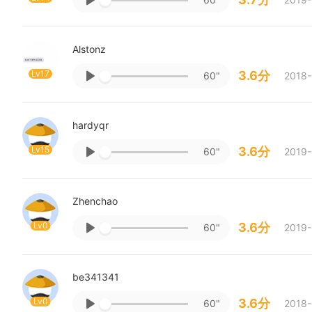
Alstonz
Lv17
3.6分
60"
2018-
hardyqr
Lv15
3.6分
60"
2019-
Zhenchao
Lv0
3.6分
60"
2019-
be341341
Lv0
3.6分
60"
2018-