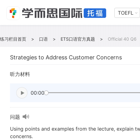
TOEFL
练习栏目首页
>
口语
>
ETS口语官方真题
>
Official 40 Q6
Strategies to Address Customer Concerns
听力材料
00:00
问题
Using points and examples from the lecture, explain t
concerns.