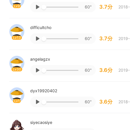
Lv9
3.7分
60"
2018-
difficultcho
Lv13
3.7分
60"
2019-
angelagzx
Lv30
3.6分
60"
2019-
dyx19920402
Lv1
3.6分
60"
2018-
siyecaosiye