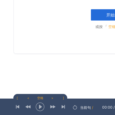
开始
或按 「
空
[
<
空格
>
]
00:00
/
当前句
/