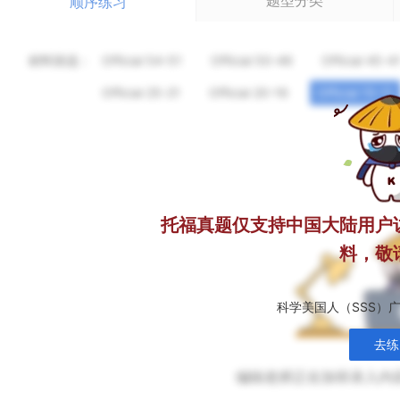
题型分类
顺序练习
材料筛选：
Official 54-51
Official 50-46
Official 45-4
Official 25-21
Official 20-16
Official 15-11
托福真题仅支持中国大陆用户
料，敬
科学美国人（SSS）
去练
编辑老师正在加班录入内