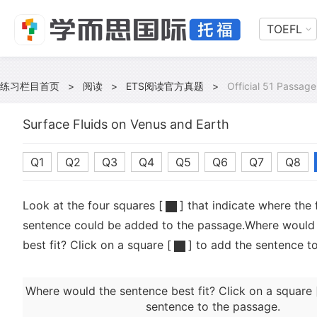
TOEFL
练习栏目首页
>
阅读
>
ETS阅读官方真题
>
Official 51 Passage
Surface Fluids on Venus and Earth
Q1
Q2
Q3
Q4
Q5
Q6
Q7
Q8
Look at the four squares [
] that indicate where the 
sentence could be added to the passage.Where would
best fit? Click on a square [
] to add the sentence t
Where would the sentence best fit? Click on a square 
sentence to the passage.