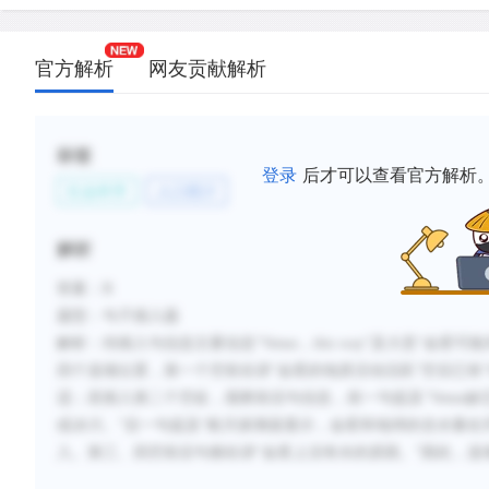
官方解析
网友贡献解析
标签
登录
后才可以查看官方解析
社会科学
人口统计
解析
答案：
B
题型：句子插入题
解析：待插入句信息主要信息
“
Venus
，
this way
”及大意“
金星可能
四个选项位置，第一个空前在讲“金星的地质活动活跃”空后已有“
适；若插入第二个空处，观察前后句信息，前一句提及“
Venus
缺
或冰川。
”后一句提及“
航天探测器显示，金星和地球的含水量在
入。第三、四空前后句都在讲“
金星上没有水
的原因
。
”因此，选