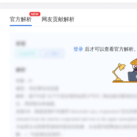
官方解析
网友贡献解析
标签
登录
后才可以查看官方解析
社会科学
人口统计
解析
答案：
D
题型：否定事实信息题
解析：题干问及
“
以下不是在
维持金星大气中二氧化碳含量高的
位，用排除法来做题。
选项
AB
，根据选项中关键词“
ultraviolet rays;
evaporation
”定位到
released from the interior evaporated and rose to the upper atmosphere
为金星从太阳那里接收到更多的热量，从金星内部释放出来的水
解。）”与选项信息相符；