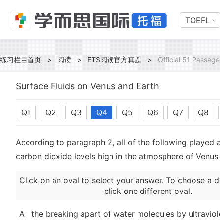
TOEFL
练习栏目首页
>
阅读
>
ETS阅读官方真题
>
Official 51 Passage
Surface Fluids on Venus and Earth
Q1
Q2
Q3
Q4
Q5
Q6
Q7
Q8
According to paragraph 2, all of the following played a
carbon dioxide levels high in the atmosphere of Venu
Click on an oval to select your answer. To choose a d
click one different oval.
A
the breaking apart of water molecules by ultraviol