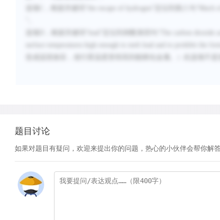
选项
C
，根据关键词“
the escape of hydrogen
”定位到第八句“
Much of
”。
选项
D
，根据关键词“
lead
”定位到倒数第四句“
The carbon dioxide ac
surface temperatures high enough to melt lead and to prohibit the for
造成温室效应，使行星温度变得高到能熔化金属。）此选项不是
题目讨论
如果对题目有疑问，欢迎来提出你的问题，热心的小伙伴会帮你解