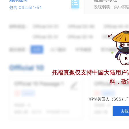
顺序练习
发现弱项，集中突
包含 Official 1-54
材料筛选：
Official 54-51
Official 50-46
Official 45-4
Official 25-21
Official 20-16
Official 15-11
题目难度：
全部
入门题目
中等难度
官方难题
Official 10
托福真题仅支持中国大陆用户
料，敬
Official 10 Passage 1
Official 10 Pa
难
文化艺术
难
自然科学
科学美国人（SSS）
我做题
-
次
我做题
-
次
去练
做题人数：
63131
平均结果 11/14
做题人数：
57721
平