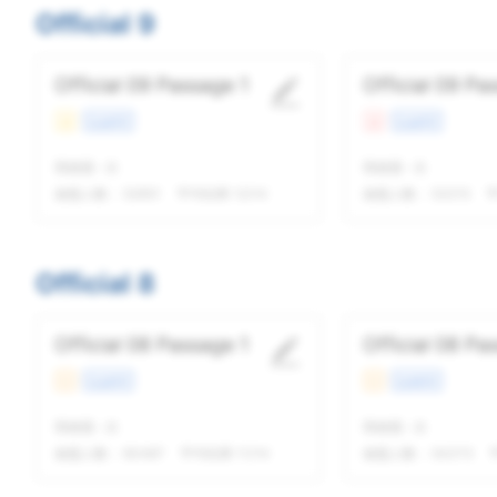
Official 9
Official 09 Passage 1
Official 09 Pa
易
社会科学
难
社会科学
我做题
-
次
我做题
-
次
做题人数：
52651
平均结果 12/14
做题人数：
53215
平
Official 8
Official 08 Passage 1
Official 08 Pa
中
社会科学
中
生命科学
我做题
-
次
我做题
-
次
做题人数：
60487
平均结果 11/14
做题人数：
54373