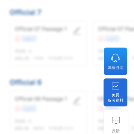
Official 7
Official 07 Passage 1
Official 07 Pa
难
自然科学
难
社会科学
我做题
-
次
我做题
-
次
做题人数：
71583
平均结果 10/14
做题人数：
63683
Official 6
免费
Official 06 Passage 1
Official 06 Pa
备考资料
难
社会科学
难
自然科学
我做题
-
次
我做题
-
次
做题人数：
86644
平均结果 10/14
做题人数：
70212
平
反馈