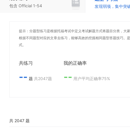
包含 Official 1-54
发现弱项，集中突
提示：分题型练习是根据托福考试中定义考试解题方式将题目分类，大
根据不同题型对应的文章去练习，能够高效的挖掘相同题型答题技巧。
式。
共练习
我的正确率
--
--
题
共2047题
用户平均正确率75%
共 2047 题