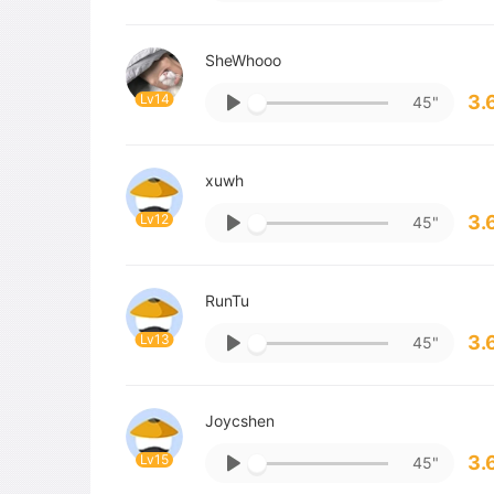
SheWhooo
Lv14
3.
45"
xuwh
Lv12
3.
45"
RunTu
Lv13
3.
45"
Joycshen
Lv15
3.
45"