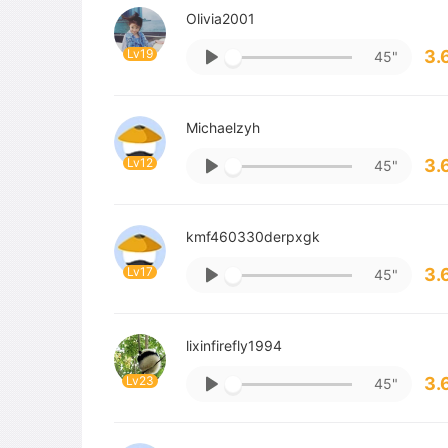
Olivia2001
Lv19
3.
45"
Michaelzyh
Lv12
3.
45"
kmf460330derpxgk
Lv17
3.
45"
lixinfirefly1994
Lv23
3.
45"