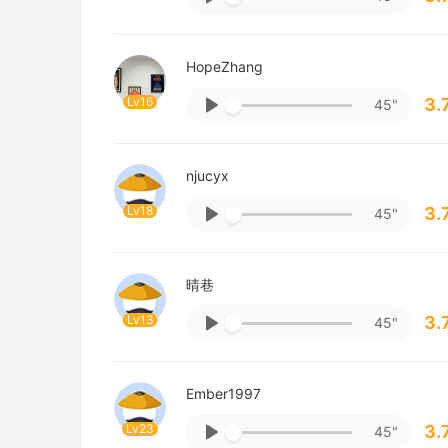
HopeZhang
Lv16
3.
45"
njucyx
Lv18
3.
45"
晴巷
Lv13
3.
45"
Ember1997
Lv23
3.
45"