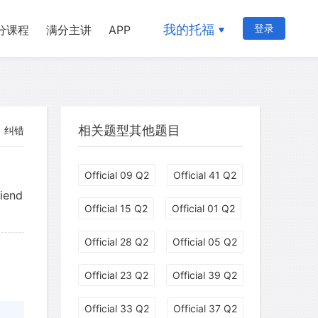
我的托福
登录
分课程
满分主讲
APP
相关题型其他题目
纠错
Official 09 Q2
Official 41 Q2
riend
Official 15 Q2
Official 01 Q2
Official 28 Q2
Official 05 Q2
Official 23 Q2
Official 39 Q2
Official 33 Q2
Official 37 Q2