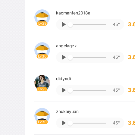
kaomanfen2018al
Lv29
3.
45"
angelagzx
Lv30
3.
45"
didyxdi
Lv25
3.
45"
zhukaiyuan
Lv30
3.
45"