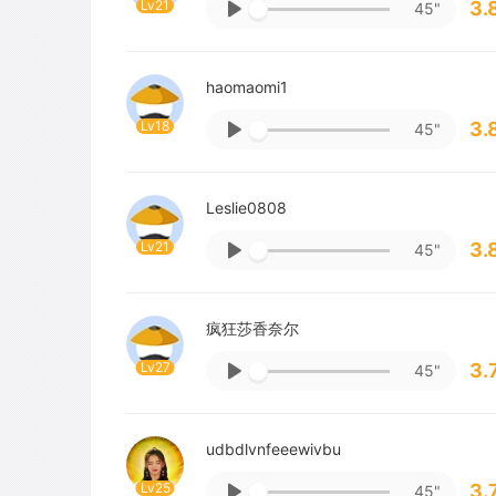
Lv21
3.
45"
haomaomi1
Lv18
3.
45"
Leslie0808
Lv21
3.
45"
疯狂莎香奈尔
Lv27
3.
45"
udbdlvnfeeewivbu
Lv25
3.
45"