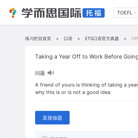
TOEFL
练习栏目首页
>
口语
>
ETS口语官方真题
>
Off
Taking a Year Off to Work Before Going
问题
A friend of yours is thinking of taking a yea
why this is or is not a good idea.
直接做题