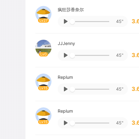
疯狂莎香奈尔
Lv27
3.
45"
JJJenny
Lv0
3.
45"
Replum
Lv15
3.
45"
Replum
Lv15
3.
45"