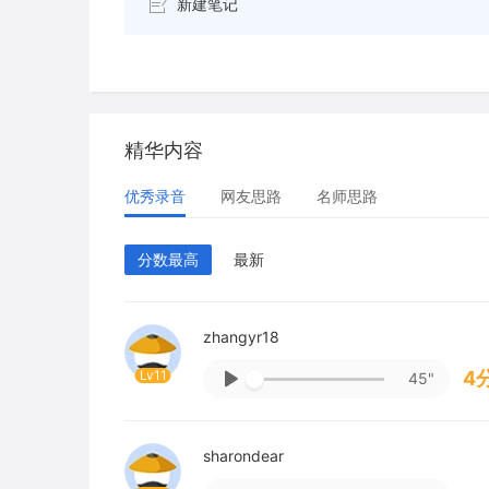
新建笔记
精华内容
优秀录音
网友思路
名师思路
分数最高
最新
zhangyr18
Lv11
4
45"
sharondear