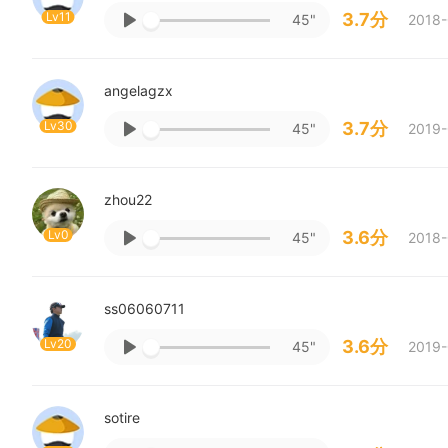
Lv11
3.7分
45"
2018-
angelagzx
Lv30
3.7分
45"
2019-
zhou22
Lv0
3.6分
45"
2018-
ss06060711
Lv20
3.6分
45"
2019-
sotire