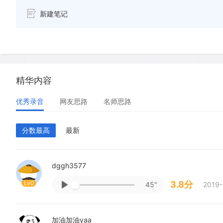
新建笔记
精华内容
优秀录音
网友思路
名师思路
分数最高
最新
dggh3577
Lv0
3.8分
45"
2019-
加油加油yaa