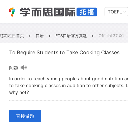
TOEFL
练习栏目首页
>
口语
>
ETS口语官方真题
>
Official 37 Q1
To Require Students to Take Cooking Classes
问题
In order to teach young people about good nutrition an
to take cooking classes in addition to other subjects.
why not?
直接做题