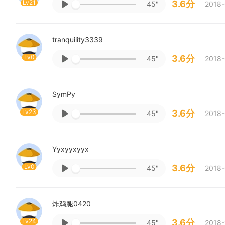
Lv21
3.6分
45"
2018-
tranquility3339
Lv0
3.6分
45"
2018-
SymPy
Lv23
3.6分
45"
2018-
Yyxyyxyyx
Lv0
3.6分
45"
2018-
炸鸡腿0420
Lv24
3.6分
45"
2018-