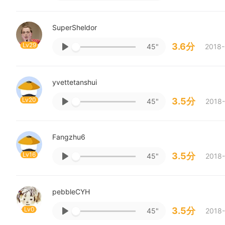
SuperSheldor
Lv29
3.6分
45"
2018-
yvettetanshui
Lv20
3.5分
45"
2018-
Fangzhu6
Lv16
3.5分
45"
2018-
pebbleCYH
Lv0
3.5分
45"
2018-