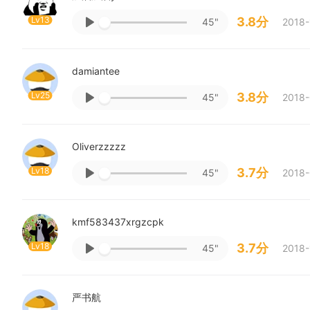
Lv13
3.8分
45"
2018-
damiantee
Lv25
3.8分
45"
2018-
Oliverzzzzz
Lv18
3.7分
45"
2018-
kmf583437xrgzcpk
Lv18
3.7分
45"
2018-
严书航