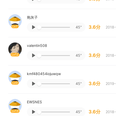
炮灰子
Lv7
3.6分
45"
2018-
valentin508
Lv12
3.6分
45"
2018-
kmf480454iojuwqw
Lv0
3.6分
45"
2019-
EWSNES
Lv13
3.6分
45"
2018-