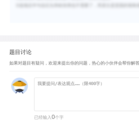
D
选项
后半句
说
石
头
和
砖块
再也不需要了，而原文是
坚
固的
墙
角
题目讨论
如果对题目有疑问，欢迎来提出你的问题，热心的小伙伴会帮你解
0
已经输入
个字