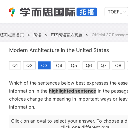
TOEFL
练习栏目首页
>
阅读
>
ETS阅读官方真题
>
Official 37 Passage
Modern Architecture in the United States
Q1
Q2
Q3
Q4
Q5
Q6
Q7
Q8
Which of the sentences below best expresses the essen
information in the
highlighted sentence
in the passage
choices change the meaning in important ways or leave
information.
Click on an oval to select your answer. To choose a d
click one different oval.