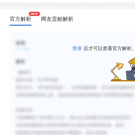
新建笔记
官方解析
网友贡献解析
标签
登录
后才可以查看官方解析
解析
【解析】
题型分类：句子简化题
原文定位：
原句的意思是：
，在
传统
建筑里，石
头
和
砖墙
被用作
内部的
钢
梁
结
构上的，
这
就意味着
墙
壁和
墙
角不再需要是
坚
固的
选项分析：
C
but
选项概括了原句核心句义，是
之后的重点内容的同意改写。
A
选项说
钢框架让墙壁和墙角可以用石头和砖块组成，错误。
B
选项说
开放的
墙
壁
墙
角是不重要的，原文未提及。