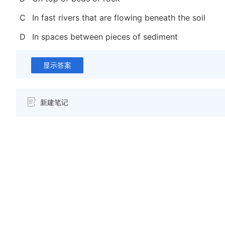
C
In fast rivers that are flowing beneath the soil
D
In spaces between pieces of sediment
显示答案
新建笔记