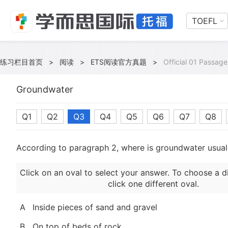
TOEFL
练习栏目首页
>
阅读
>
ETS阅读官方真题
>
Official 01 Passage
Groundwater
Q1
Q2
Q3
Q4
Q5
Q6
Q7
Q8
According to paragraph 2, where is groundwater usual
Click on an oval to select your answer. To choose a d
click one different oval.
A
Inside pieces of sand and gravel
B
On top of beds of rock