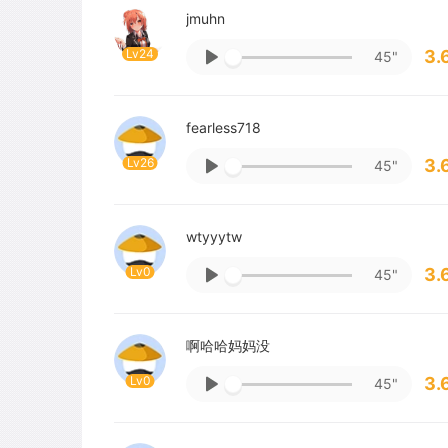
jmuhn
Lv24
3.
45"
fearless718
Lv26
3.
45"
wtyyytw
Lv0
3.
45"
啊哈哈妈妈没
Lv0
3.
45"