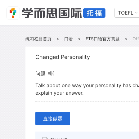
TOEFL
练习栏目首页
>
口语
>
ETS口语官方真题
>
Off
Changed Personality
问题
Talk about one way your personality has ch
explain your answer.
直接做题