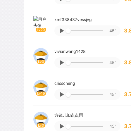
kmf338437vessjvg
Lv20
3.
45"
vivianwang1428
Lv0
3.
45"
crisscheng
Lv19
3.
45"
方镜儿加点点雨
Lv0
3.
45"