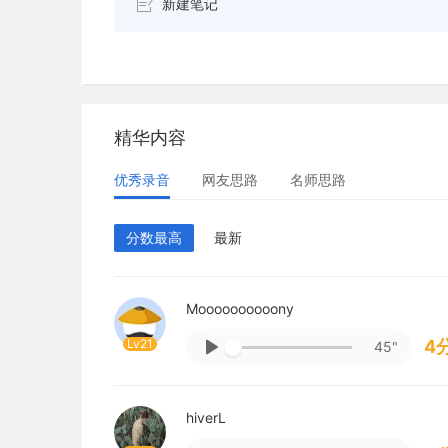
新建笔记
精华内容
优秀录音
网友思路
名师思路
分数最高
最新
Moooooooooony
Lv21
4
45"
hiverL