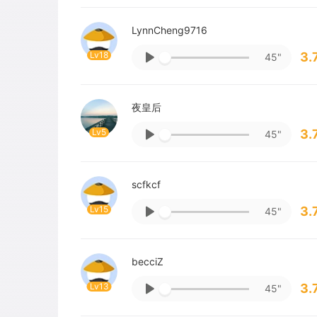
LynnCheng9716
Lv18
3.
45"
夜皇后
Lv5
3.
45"
scfkcf
Lv15
3.
45"
becciZ
Lv13
3.
45"