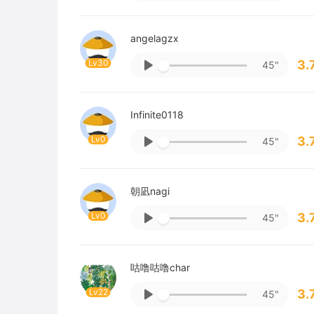
angelagzx
Lv30
3.
45"
Infinite0118
Lv0
3.
45"
朝凪nagi
Lv0
3.
45"
咕噜咕噜char
Lv22
3.
45"