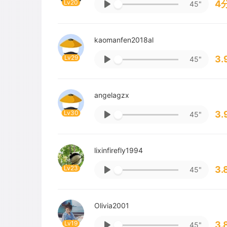
Lv20
4
45"
kaomanfen2018al
Lv29
3.
45"
angelagzx
Lv30
3.
45"
lixinfirefly1994
Lv23
3.
45"
Olivia2001
Lv19
3.
45"