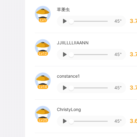
草屡虫
Lv1
3.
45"
JJIILLLLIIAANN
Lv12
3.
45"
constance1
Lv14
3.
45"
ChristyLong
Lv25
3.
45"