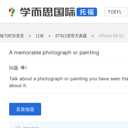
TOEFL
练习栏目首页
>
口语
>
ETS口语官方真题
>
Official 06 Q1
A memorable photograph or painting
问题
Talk about a photograph or painting you have seen tha
about it.
直接做题