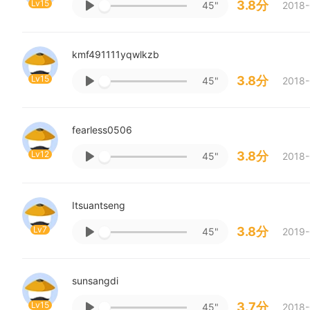
Lv15
3.8分
45"
2018-
kmf491111yqwlkzb
Lv15
3.8分
45"
2018-
fearless0506
Lv12
3.8分
45"
2018-
Itsuantseng
Lv7
3.8分
45"
2019-
sunsangdi
Lv15
3.7分
45"
2018-