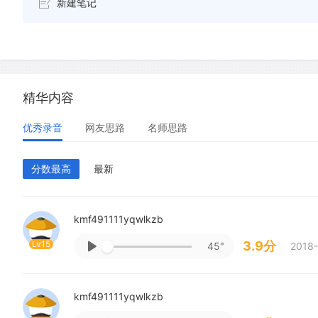
新建笔记
精华内容
优秀录音
网友思路
名师思路
分数最高
最新
kmf491111yqwlkzb
Lv15
3.9分
45"
2018-
kmf491111yqwlkzb