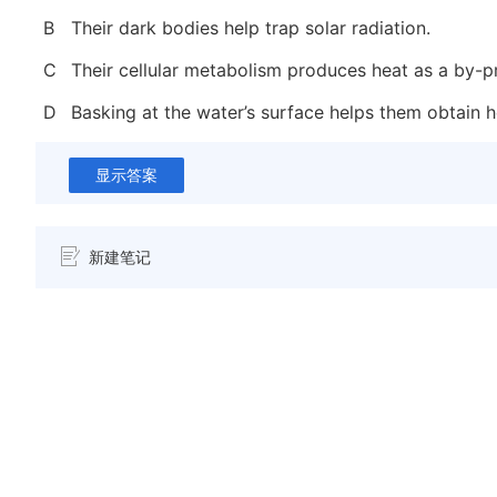
B
Their dark bodies help trap solar radiation.
C
Their cellular metabolism produces heat as a by-p
D
Basking at the water’s surface helps them obtain h
显示答案
新建笔记