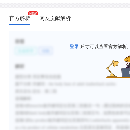
官方解析
网友贡献解析
标签
登录
后才可以查看官方解析
生命科学
动物
解析
题型分类
:否定事实信息题
题干分析
:
关键词：
the body heat of adult leatherback turtles
原文定位
:
定位：第二段
选项解析
:
选项
A
的
muscles
做关键词定位至第二段最后一句（通过肌肉的活
选项
B
的
dark body
做关键词定位至第二段第五句，说黑色体表可
选项
C
的
by-product
做关键词定位至第四句
:Leatherbacks apparentl
as a by-product of cellular metabolism.
注意原文是都否定，和选项