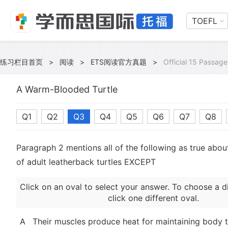
TOEFL
练习栏目首页
>
阅读
>
ETS阅读官方真题
>
Official 15 Passage
A Warm-Blooded Turtle
Q1
Q2
Q3
Q4
Q5
Q6
Q7
Q8
Paragraph 2 mentions all of the following as true abou
of adult leatherback turtles EXCEPT
Click on an oval to select your answer. To choose a d
click one different oval.
A
Their muscles produce heat for maintaining body 