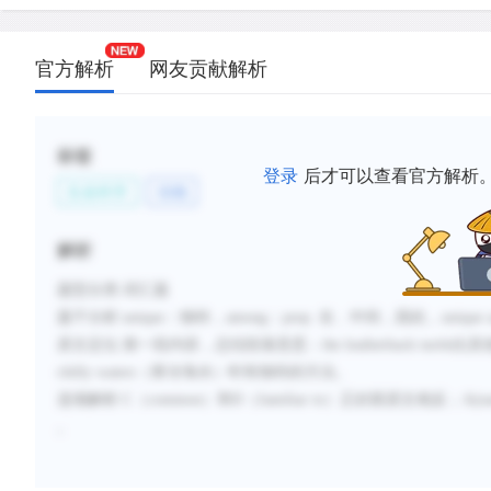
官方解析
网友贡献解析
标签
登录
后才可以查看官方解析
生命科学
动物
解析
题型分类
:词汇题
题干分析
:
unique
：独特，
among
：
prep.
在…中间，因此，
unique
原文定位
:
第一段内容，总结段落意思：
the leatherback turtle
比其
chilly waters
（寒冷海水）时有独特的方法。
选项解析
:
C
（
common
）和
D
（
familiar to
）正好跟原文相反；
A(na
。