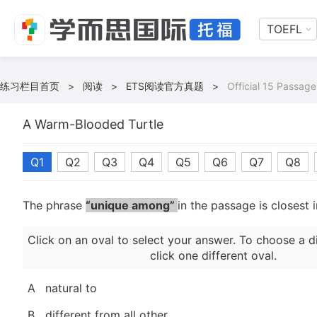
TOEFL
练习栏目首页
>
阅读
>
ETS阅读官方真题
>
Official 15 Passage
A Warm-Blooded Turtle
Q1
Q2
Q3
Q4
Q5
Q6
Q7
Q8
The phrase
“unique among”
in the passage is closest 
Click on an oval to select your answer. To choose a d
click one different oval.
A
natural to
B
different from all other