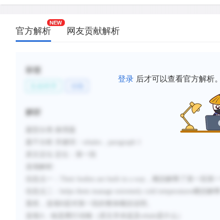
官方解析
网友贡献解析
标签
登录
后才可以查看官方解析
生命科学
动物
解析
题型分类
:推理题
题干分析
:
关键词：
whales
，
paragraph 1
原文定位
:
定位：第一段
选项解析
:
信息点一：
Their bodies are built in a way
，概括解释了第一段第
信息点二：
helps them manage extremely cold temperatures
概括解
显然，选项
B是对第一段的整体概括说明。
选项
A：鲸是爬行动物（原文并未提及whale是什么）