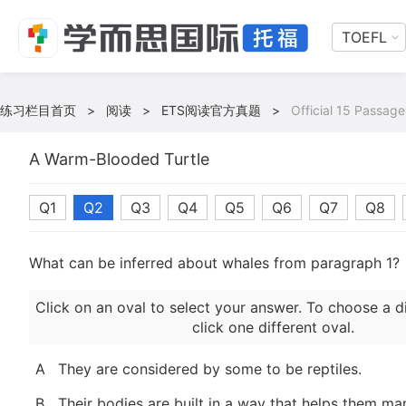
TOEFL
练习栏目首页
>
阅读
>
ETS阅读官方真题
>
Official 15 Passage
A Warm-Blooded Turtle
Q1
Q2
Q3
Q4
Q5
Q6
Q7
Q8
What can be inferred about whales from paragraph 1?
Click on an oval to select your answer. To choose a d
click one different oval.
A
They are considered by some to be reptiles.
B
Their bodies are built in a way that helps them m