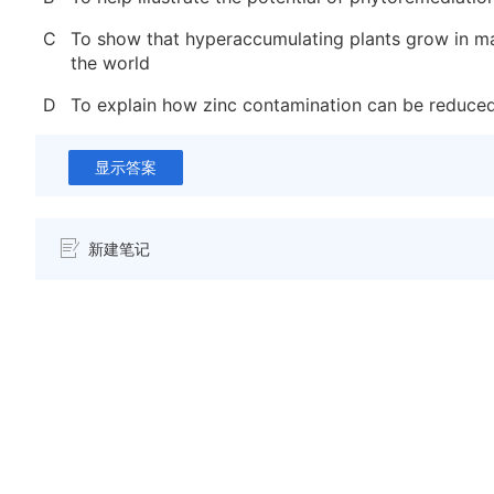
C
To show that hyperaccumulating plants grow in m
the world
D
To explain how zinc contamination can be reduce
显示答案
新建笔记