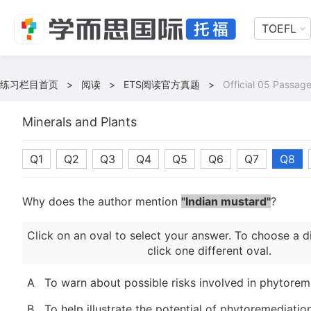
TOEFL
练习栏目首页
>
阅读
>
ETS阅读官方真题
>
Official 05 Passage
Minerals and Plants
Q1
Q2
Q3
Q4
Q5
Q6
Q7
Q8
Why does the author mention
"Indian mustard"
?
Click on an oval to select your answer. To choose a d
click one different oval.
A
To warn about possible risks involved in phytorem
B
To help illustrate the potential of phytoremediatio