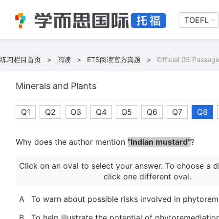
TOEFL
练习栏目首页
>
阅读
>
ETS阅读官方真题
>
Official 05 Passage
Minerals and Plants
Q1
Q2
Q3
Q4
Q5
Q6
Q7
Q8
Why does the author mention
"Indian mustard"
?
Click on an oval to select your answer. To choose a d
click one different oval.
A
To warn about possible risks involved in phytorem
B
To help illustrate the potential of phytoremediatio