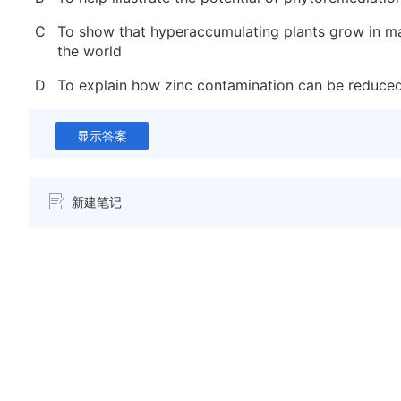
C
To show that hyperaccumulating plants grow in m
the world
D
To explain how zinc contamination can be reduce
显示答案
新建笔记