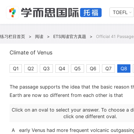
TOEFL
练习栏目首页
>
阅读
>
ETS阅读官方真题
>
Official 41 Passage
Climate of Venus
Q1
Q2
Q3
Q4
Q5
Q6
Q7
Q8
The passage supports the idea that the basic reason t
Earth are now so different from each other is that
Click on an oval to select your answer. To choose a d
click one different oval.
A
early Venus had more frequent volcanic outgassing