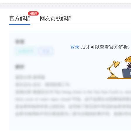
官方解析
网友贡献解析
标签
登录
后才可以查看官方解析
自然科学
天文
解析
题型分类
:推理题
原文定位
:
定位：第四段第三句
选项分析
:
根据定位句
“
B
ut being closer to the Sun than Earth is, en
thick cover of water vapor clouds
”可知，由于金星比太阳离地球
是金星和地球本质上的区别。
这导致了第五段中所说的金星变得
金星与地球的不同主要是因为二者与太阳的距离不同。
选项
D符