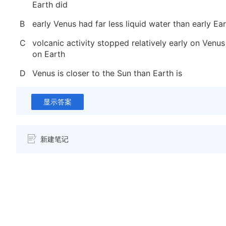
Earth did
B
early Venus had far less liquid water than early Ea
C
volcanic activity stopped relatively early on Venu
on Earth
D
Venus is closer to the Sun than Earth is
显示答案
新建笔记