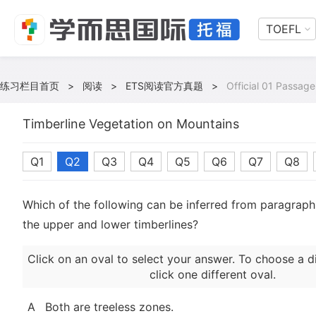
TOEFL
练习栏目首页
>
阅读
>
ETS阅读官方真题
>
Official 01 Passage
Timberline Vegetation on Mountains
Q1
Q2
Q3
Q4
Q5
Q6
Q7
Q8
Which of the following can be inferred from paragraph
the upper and lower timberlines?
Click on an oval to select your answer. To choose a d
click one different oval.
A
Both are treeless zones.