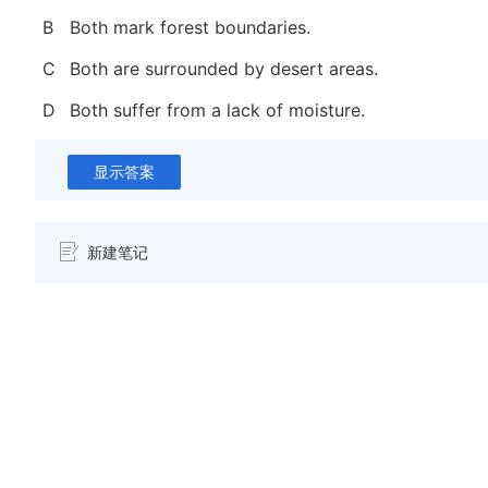
B
Both mark forest boundaries.
C
Both are surrounded by desert areas.
D
Both suffer from a lack of moisture.
显示答案
新建笔记